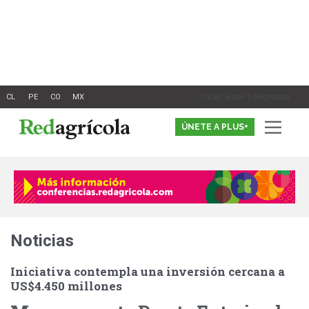
Ir
al
contenido
Inicia Sesión o Registrate
ÚNETE A PLUS+
Noticias
Iniciativa contempla una inversión cercana a
US$4.450 millones