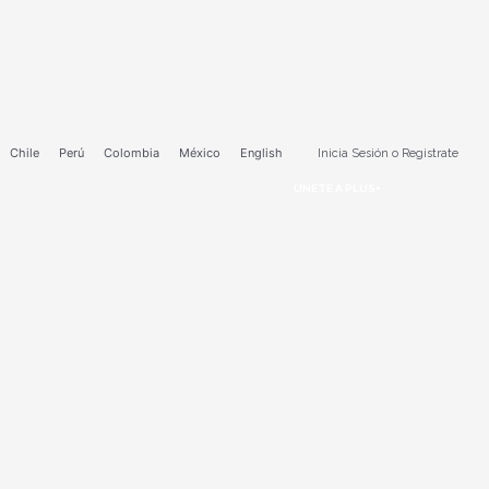
Ir
al
contenido
Chile
Perú
Colombia
México
English
Inicia Sesión o Registrate
ÚNETE A PLUS+