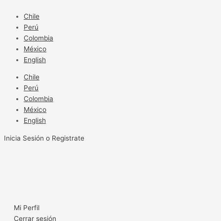
Ir
al
Chile
contenido
Perú
Colombia
México
English
Chile
Perú
Colombia
México
English
Inicia Sesión o Registrate
Mi Perfil
Cerrar sesión