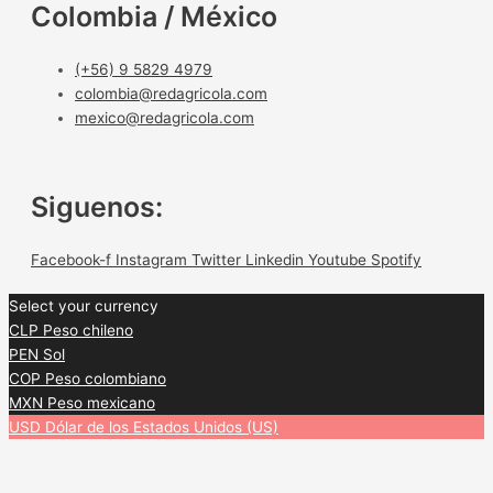
Colombia / México
(+56) 9 5829 4979
colombia@redagricola.com
mexico@redagricola.com
Siguenos:
Facebook-f
Instagram
Twitter
Linkedin
Youtube
Spotify
Select your currency
CLP
Peso chileno
PEN
Sol
COP
Peso colombiano
MXN
Peso mexicano
USD
Dólar de los Estados Unidos (US)