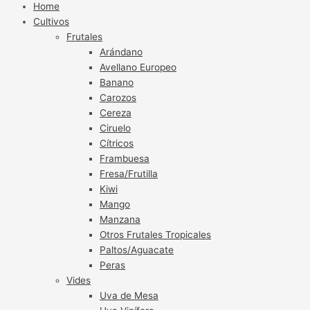
Home
Cultivos
Frutales
Arándano
Avellano Europeo
Banano
Carozos
Cereza
Ciruelo
Cítricos
Frambuesa
Fresa/Frutilla
Kiwi
Mango
Manzana
Otros Frutales Tropicales
Paltos/Aguacate
Peras
Vides
Uva de Mesa