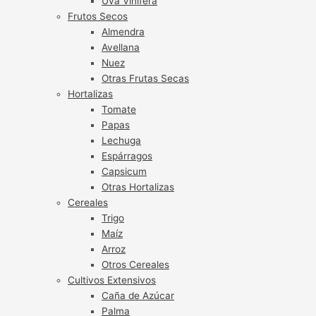
Uva Vinífera
Frutos Secos
Almendra
Avellana
Nuez
Otras Frutas Secas
Hortalizas
Tomate
Papas
Lechuga
Espárragos
Capsicum
Otras Hortalizas
Cereales
Trigo
Maíz
Arroz
Otros Cereales
Cultivos Extensivos
Caña de Azúcar
Palma