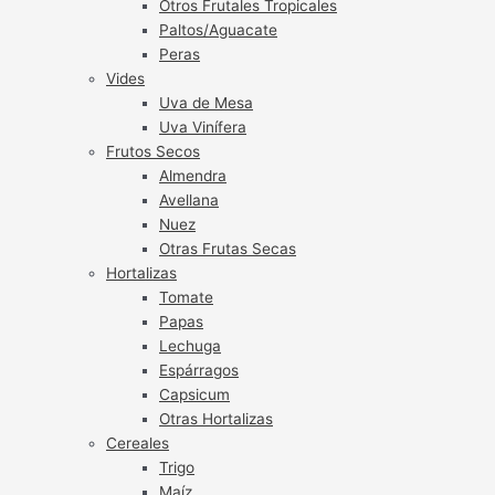
Otros Frutales Tropicales
Paltos/Aguacate
Peras
Vides
Uva de Mesa
Uva Vinífera
Frutos Secos
Almendra
Avellana
Nuez
Otras Frutas Secas
Hortalizas
Tomate
Papas
Lechuga
Espárragos
Capsicum
Otras Hortalizas
Cereales
Trigo
Maíz