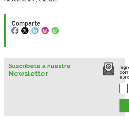
Comparte
Suscríbete a nuestro
Ingr
Newsletter
cor
elec