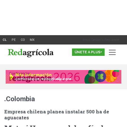
Ir
al
contenido
Inicia Sesión o Registrate
ÚNETE A PLUS+
.Colombia
Empresa chilena planea instalar 500 ha de
aguacates