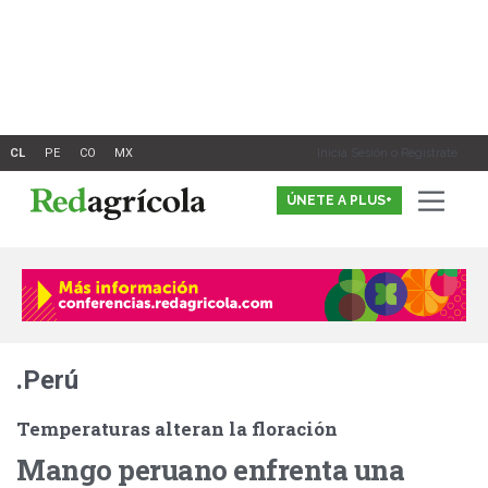
Ir
al
contenido
Inicia Sesión o Registrate
ÚNETE A PLUS+
.Perú
Temperaturas alteran la floración
Mango peruano enfrenta una