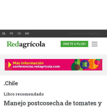
Ir
al
contenido
Inicia Sesión o Registrate
ÚNETE A PLUS+
.Chile
Libro recomendado
Manejo postcosecha de tomates y