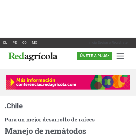
Ir
al
contenido
Inicia Sesión o Registrate
ÚNETE A PLUS+
.Chile
Para un mejor desarrollo de raíces
Manejo de nemátodos