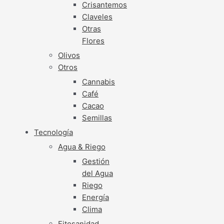
Crisantemos
Claveles
Otras
Flores
Olivos
Otros
Cannabis
Café
Cacao
Semillas
Tecnología
Agua & Riego
Gestión
del Agua
Riego
Energía
Clima
Fitosanidad