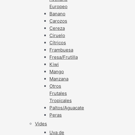
Europeo
Banano
Carozos
Cereza
Ciruelo
Cítricos
Frambuesa
Fresa/Frutilla
Kiwi
Mango
Manzana
Otros
Frutales
Tropicales
Paltos/Aguacate
Peras
Vides
Uva de