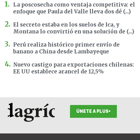
La poscosecha como ventaja competitiva: el
enfoque que Paula del Valle lleva dos dé (...)
El secreto estaba en los suelos de Ica, y
Montana lo convirtió en una solución de (...)
Perú realiza histórico primer envío de
banano a China desde Lambayeque
Nuevo castigo para exportaciones chilenas:
EE UU establece arancel de 12,5%
ÚNETE A PLUS+
F
I
T
L
Y
S