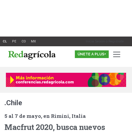
Ir
al
contenido
Inicia Sesión o Registrate
ÚNETE A PLUS+
.Chile
5 al 7 de mayo, en Rimini, Italia
Macfrut 2020, busca nuevos