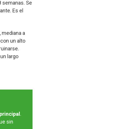
 8 semanas. Se
ante. Es el
, mediana a
 con un alto
ruinarse.
 un largo
principal
.
ue sin