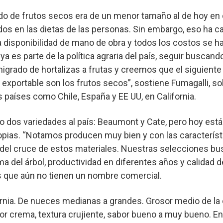
do de frutos secos era de un menor tamaño al de hoy en d
dos en las dietas de las personas. Sin embargo, eso ha 
 disponibilidad de mano de obra y todos los costos se h
 es parte de la política agraria del país, seguir buscando
igrado de hortalizas a frutas y creemos que el siguiente
a exportable son los frutos secos”, sostiene Fumagalli, s
 países como Chile, España y EE UU, en California.
ajo dos variedades al país: Beaumont y Cate, pero hoy est
opias. “Notamos producen muy bien y con las característ
 del cruce de estos materiales. Nuestras selecciones b
ma del árbol, productividad en diferentes años y calidad d
s que aún no tienen un nombre comercial.
ornia. De nueces medianas a grandes. Grosor medio de la
r crema, textura crujiente, sabor bueno a muy bueno. En 