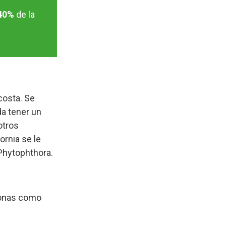
40%
de la
costa. Se
a tener un
otros
ornia se le
 Phytophthora.
zonas como