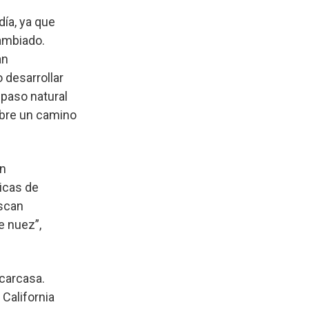
ía, ya que
cambiado.
an
 desarrollar
 paso natural
obre un camino
án
icas de
uscan
e nuez”,
 carcasa.
California