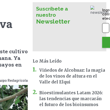
Suscríbete a
Ingr
nuestro
cor
ele
iva
Newsletter
ste cultivo
mana. Ya
Lo Más Leído
sayos en
Viñedos de Alcohuaz: la magia
de los vinos de altura en el
uipo Redagrícola
Valle del Elqui
Bioestimulantes Latam 2026:
las tendencias que marcarán
el futuro de los bioinsumos