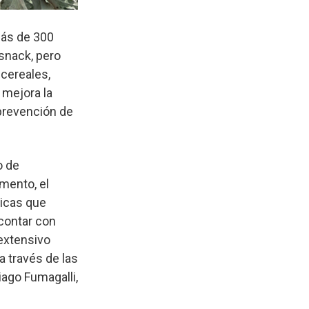
más de 300
snack, pero
 cereales,
 mejora la
 prevención de
o de
mento, el
ticas que
contar con
extensivo
 través de las
iago Fumagalli,