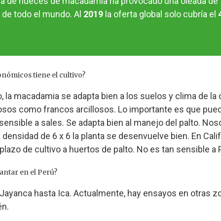
da de nueces de macadamia ha provocado una oleada de
 de todo el mundo. Al
2019
la oferta global solo cubría el
ómicos tiene el cultivo?
o, la macadamia se adapta bien a los suelos y clima de la 
osos como francos arcillosos. Lo importante es que pued
sensible a sales. Se adapta bien al manejo del palto. Nos
ensidad de 6 x 6 la planta se desenvuelve bien. En Calif
azo de cultivo a huertos de palto. No es tan sensible a
antar en el Perú?
 Jayanca hasta Ica. Actualmente, hay ensayos en otras 
én.