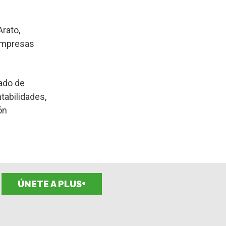
rato,
 empresas
mado de
tabilidades,
ón
ÚNETE A PLUS+