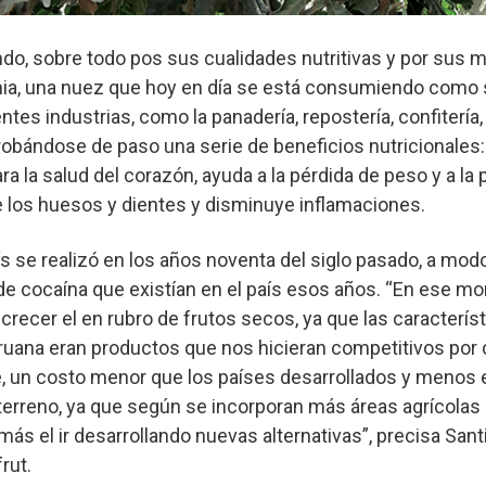
do, sobre todo pos sus cualidades nutritivas y por sus 
ia, una nuez que hoy en día se está consumiendo como 
es industrias, como la panadería, repostería, confitería,
obándose de paso una serie de beneficios nutricionales:
ara la salud del corazón, ayuda a la pérdida de peso y a la
 los huesos y dientes y disminuye inflamaciones.
ís se realizó en los años noventa del siglo pasado, a mod
de cocaína que existían en el país esos años. “En ese mo
 crecer el en rubro de frutos secos, ya que las caracterís
eruana eran productos que nos hicieran competitivos por 
 un costo menor que los países desarrollados y menos 
erreno, ya que según se incorporan más áreas agrícolas a
a más el ir desarrollando nuevas alternativas”, precisa Sant
rut.