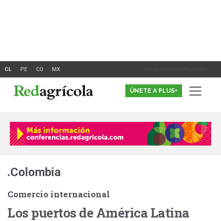
Ir
al
contenido
Inicia Sesión o Registrate
ÚNETE A PLUS+
.Colombia
Comercio internacional
Los puertos de América Latina