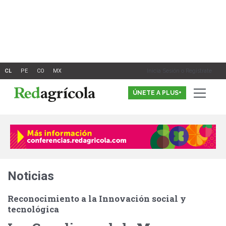
Ir
al
contenido
Inicia Sesión o Registrate
ÚNETE A PLUS+
Noticias
Reconocimiento a la Innovación social y
tecnológica