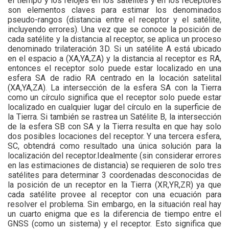
el tiempo y los relojes en los satélites y en los receptores
son elementos claves para estimar los denominados
pseudo-rangos (distancia entre el receptor y el satélite,
incluyendo errores). Una vez que se conoce la posición de
cada satélite y la distancia al receptor, se aplica un proceso
denominado trilateración 3D. Si un satélite A está ubicado
en el espacio a (XA,YA,ZA) y la distancia al receptor es RA,
entonces el receptor solo puede estar localizado en una
esfera SA de radio RA centrado en la locación satelital
(XA,YA,ZA). La intersección de la esfera SA con la Tierra
como un círculo significa que el receptor solo puede estar
localizado en cualquier lugar del círculo en la superficie de
la Tierra. Si también se rastrea un Satélite B, la intersección
de la esfera SB con SA y la Tierra resulta en que hay solo
dos posibles locaciones del receptor. Y una tercera esfera,
SC, obtendrá como resultado una única solución para la
localización del receptor.Idealmente (sin considerar errores
en las estimaciones de distancia) se requieren de solo tres
satélites para determinar 3 coordenadas desconocidas de
la posición de un receptor en la Tierra (XR,YR,ZR) ya que
cada satélite provee al receptor con una ecuación para
resolver el problema. Sin embargo, en la situación real hay
un cuarto enigma que es la diferencia de tiempo entre el
GNSS (como un sistema) y el receptor. Esto significa que