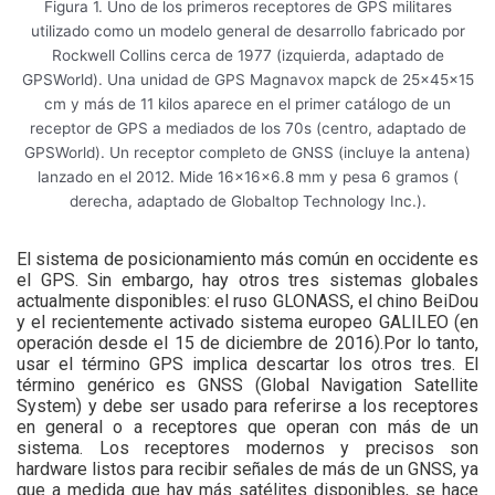
Figura 1. Uno de los primeros receptores de GPS militares
utilizado como un modelo general de desarrollo fabricado por
Rockwell Collins cerca de 1977 (izquierda, adaptado de
GPSWorld). Una unidad de GPS Magnavox mapck de 25x45x15
cm y más de 11 kilos aparece en el primer catálogo de un
receptor de GPS a mediados de los 70s (centro, adaptado de
GPSWorld). Un receptor completo de GNSS (incluye la antena)
lanzado en el 2012. Mide 16x16x6.8 mm y pesa 6 gramos (
derecha, adaptado de Globaltop Technology Inc.).
El sistema de posicionamiento más común en occidente es
el GPS. Sin embargo, hay otros tres sistemas globales
actualmente disponibles: el ruso GLONASS, el chino BeiDou
y el recientemente activado sistema europeo GALILEO (en
operación desde el 15 de diciembre de 2016).Por lo tanto,
usar el término GPS implica descartar los otros tres. El
término genérico es GNSS (Global Navigation Satellite
System) y debe ser usado para referirse a los receptores
en general o a receptores que operan con más de un
sistema. Los receptores modernos y precisos son
hardware listos para recibir señales de más de un GNSS, ya
que a medida que hay más satélites disponibles, se hace