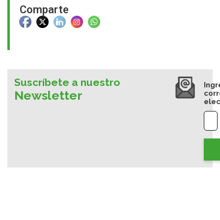
Comparte
Suscríbete a nuestro
Ingr
Newsletter
cor
elec