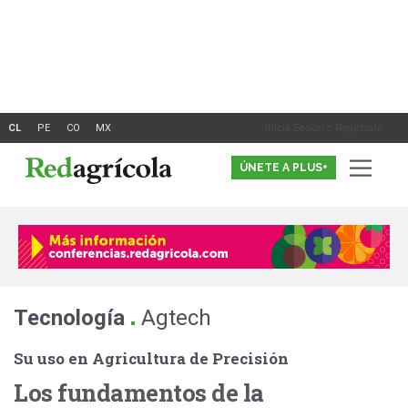
Ir
al
contenido
Inicia Sesión o Registrate
ÚNETE A PLUS+
.
Tecnología
Agtech
Su uso en Agricultura de Precisión
Los fundamentos de la