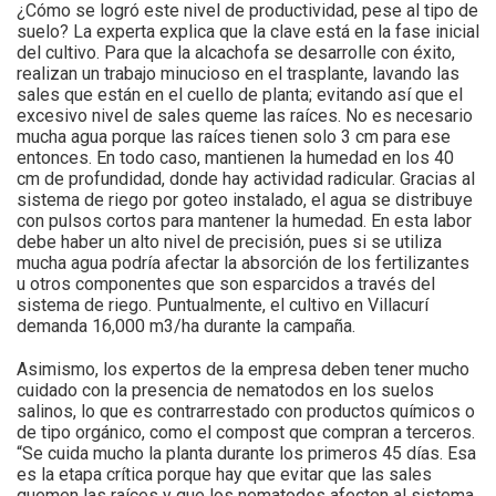
¿Cómo se logró este nivel de productividad, pese al tipo de
suelo? La experta explica que la clave está en la fase inicial
del cultivo. Para que la alcachofa se desarrolle con éxito,
realizan un trabajo minucioso en el trasplante, lavando las
sales que están en el cuello de planta; evitando así que el
excesivo nivel de sales queme las raíces. No es necesario
mucha agua porque las raíces tienen solo 3 cm para ese
entonces. En todo caso, mantienen la humedad en los 40
cm de profundidad, donde hay actividad radicular. Gracias al
sistema de riego por goteo instalado, el agua se distribuye
con pulsos cortos para mantener la humedad. En esta labor
debe haber un alto nivel de precisión, pues si se utiliza
mucha agua podría afectar la absorción de los fertilizantes
u otros componentes que son esparcidos a través del
sistema de riego. Puntualmente, el cultivo en Villacurí
demanda 16,000 m3/ha durante la campaña.
Asimismo, los expertos de la empresa deben tener mucho
cuidado con la presencia de nematodos en los suelos
salinos, lo que es contrarrestado con productos químicos o
de tipo orgánico, como el compost que compran a terceros.
“Se cuida mucho la planta durante los primeros 45 días. Esa
es la etapa crítica porque hay que evitar que las sales
quemen las raíces y que los nematodos afecten al sistema