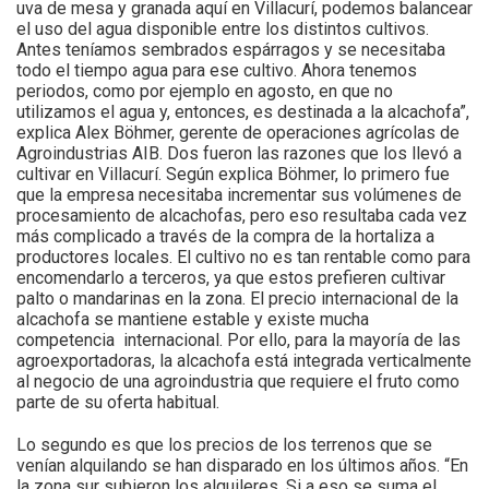
uva de mesa y granada aquí en Villacurí, podemos balancear
el uso del agua disponible entre los distintos cultivos.
Antes teníamos sembrados espárragos y se necesitaba
todo el tiempo agua para ese cultivo. Ahora tenemos
periodos, como por ejemplo en agosto, en que no
utilizamos el agua y, entonces, es destinada a la alcachofa”,
explica Alex Böhmer, gerente de operaciones agrícolas de
Agroindustrias AIB. Dos fueron las razones que los llevó a
cultivar en Villacurí. Según explica Böhmer, lo primero fue
que la empresa necesitaba incrementar sus volúmenes de
procesamiento de alcachofas, pero eso resultaba cada vez
más complicado a través de la compra de la hortaliza a
productores locales. El cultivo no es tan rentable como para
encomendarlo a terceros, ya que estos prefieren cultivar
palto o mandarinas en la zona. El precio internacional de la
alcachofa se mantiene estable y existe mucha
competencia internacional. Por ello, para la mayoría de las
agroexportadoras, la alcachofa está integrada verticalmente
al negocio de una agroindustria que requiere el fruto como
parte de su oferta habitual.
Lo segundo es que los precios de los terrenos que se
venían alquilando se han disparado en los últimos años. “En
la zona sur subieron los alquileres. Si a eso se suma el