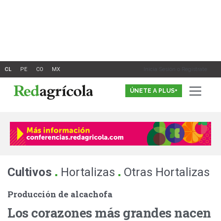
Ir
al
contenido
Inicia Sesión o Registrate
ÚNETE A PLUS+
.
.
Cultivos
Hortalizas
Otras Hortalizas
Producción de alcachofa
Los corazones más grandes nacen