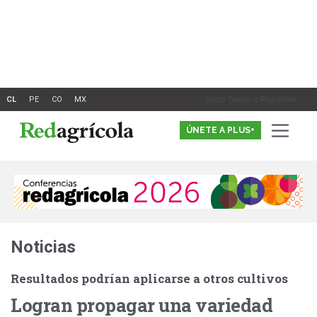
Ir
al
contenido
Inicia Sesión o Registrate
ÚNETE A PLUS+
Noticias
Resultados podrían aplicarse a otros cultivos
Logran propagar una variedad