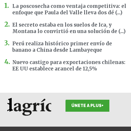
La poscosecha como ventaja competitiva: el
enfoque que Paula del Valle lleva dos dé (...)
El secreto estaba en los suelos de Ica, y
Montana lo convirtió en una solución de (...)
Perú realiza histórico primer envío de
banano a China desde Lambayeque
Nuevo castigo para exportaciones chilenas:
EE UU establece arancel de 12,5%
ÚNETE A PLUS+
F
I
T
L
Y
S