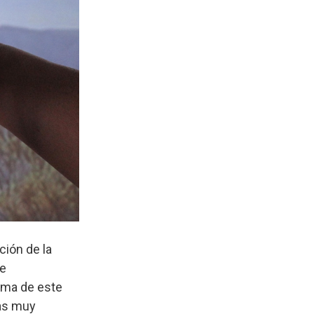
ción de la
de
lema de este
cas muy