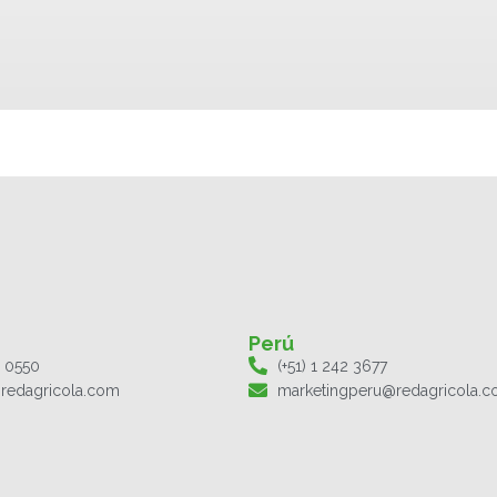
Perú
1 0550
(+51) 1 242 3677
redagricola.com
marketingperu@redagricola.