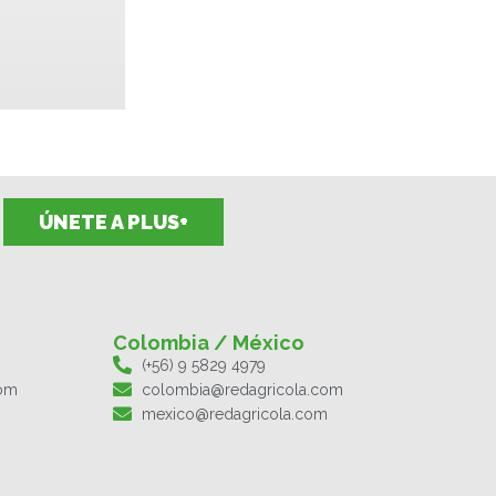
ÚNETE A PLUS+
Colombia / México
(+56) 9 5829 4979
com
colombia@redagricola.com
mexico@redagricola.com