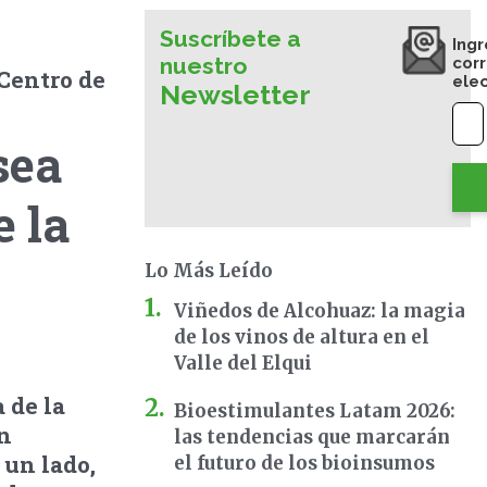
Suscríbete a
Ingr
nuestro
cor
 Centro de
ele
Newsletter
sea
e la
Lo Más Leído
Viñedos de Alcohuaz: la magia
de los vinos de altura en el
Valle del Elqui
 de la
Bioestimulantes Latam 2026:
n
las tendencias que marcarán
 un lado,
el futuro de los bioinsumos