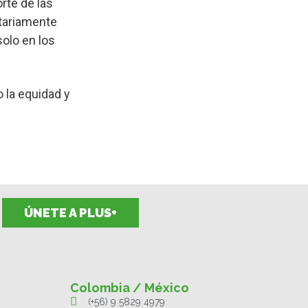
orte de las
itariamente
olo en los
o la equidad y
ÚNETE A PLUS+
Colombia / México
(+56) 9 5829 4979