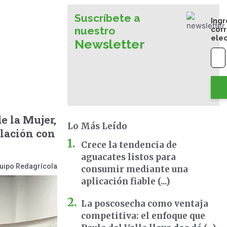
Suscríbete a
Ingr
nuestro
cor
ele
Newsletter
e la Mujer,
Lo Más Leído
lación con
Crece la tendencia de
aguacates listos para
uipo Redagrícola
consumir mediante una
aplicación fiable (...)
La poscosecha como ventaja
competitiva: el enfoque que