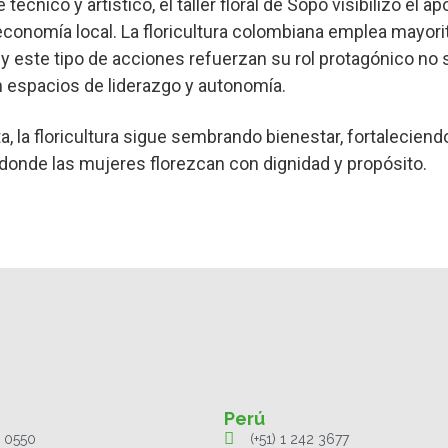
nico y artístico, el taller floral de Sopó visibilizó el ap
 economía local. La floricultura colombiana emplea mayor
 este tipo de acciones refuerzan su rol protagónico no s
n espacios de liderazgo y autonomía.
, la floricultura sigue sembrando bienestar, fortaleciend
donde las mujeres florezcan con dignidad y propósito.
Perú
1 0550
(+51) 1 242 3677