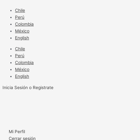
Ir
al
Chile
contenido
Perú
Colombia
México
English
Chile
Perú
Colombia
México
English
Inicia Sesión o Registrate
Mi Perfil
Cerrar sesión