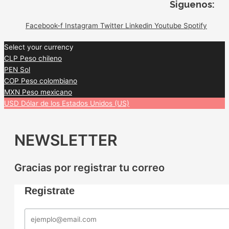
Siguenos:
Facebook-f
Instagram
Twitter
Linkedin
Youtube
Spotify
Select your currency
CLP
Peso chileno
PEN
Sol
COP
Peso colombiano
MXN
Peso mexicano
USD
Dólar de los Estados Unidos (US)
NEWSLETTER
Gracias por registrar tu correo
Registrate