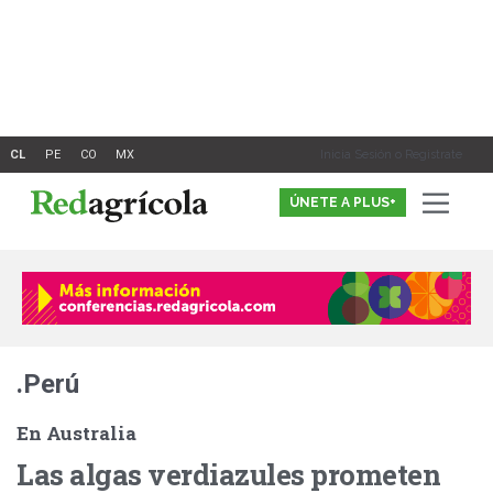
Ir
al
contenido
Inicia Sesión o Registrate
ÚNETE A PLUS+
.Perú
En Australia
Las algas verdiazules prometen