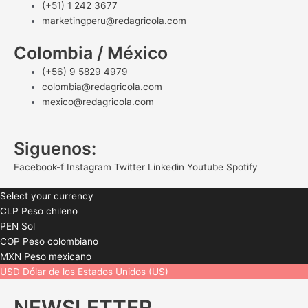
(+51) 1 242 3677
marketingperu@redagricola.com
Colombia / México
(+56) 9 5829 4979
colombia@redagricola.com
mexico@redagricola.com
Siguenos:
Facebook-f
Instagram
Twitter
Linkedin
Youtube
Spotify
Select your currency
CLP
Peso chileno
PEN
Sol
COP
Peso colombiano
MXN
Peso mexicano
USD
Dólar de los Estados Unidos (US)
NEWSLETTER