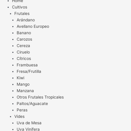
Home
Cultivos
Frutales
Arándano
Avellano Europeo
Banano
Carozos
Cereza
Ciruelo
Cítricos
Frambuesa
Fresa/Frutilla
Kiwi
Mango
Manzana
Otros Frutales Tropicales
Paltos/Aguacate
Peras
Vides
Uva de Mesa
Uva Vinífera