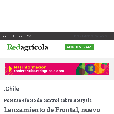
Ir
al
contenido
Inicia Sesión o Registrate
ÚNETE A PLUS+
.Chile
Potente efecto de control sobre Botrytis
Lanzamiento de Frontal, nuevo