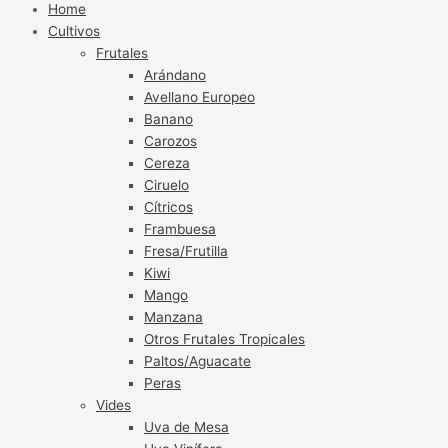
Home
Cultivos
Frutales
Arándano
Avellano Europeo
Banano
Carozos
Cereza
Ciruelo
Cítricos
Frambuesa
Fresa/Frutilla
Kiwi
Mango
Manzana
Otros Frutales Tropicales
Paltos/Aguacate
Peras
Vides
Uva de Mesa