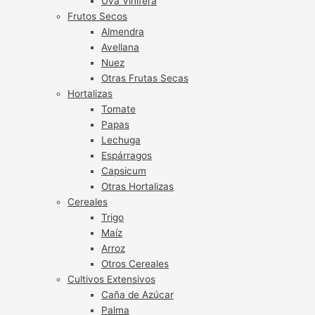
Uva Vinífera
Frutos Secos
Almendra
Avellana
Nuez
Otras Frutas Secas
Hortalizas
Tomate
Papas
Lechuga
Espárragos
Capsicum
Otras Hortalizas
Cereales
Trigo
Maíz
Arroz
Otros Cereales
Cultivos Extensivos
Caña de Azúcar
Palma