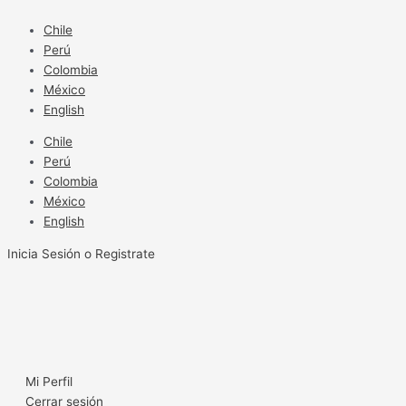
Ir
al
Chile
contenido
Perú
Colombia
México
English
Chile
Perú
Colombia
México
English
Inicia Sesión o Registrate
Mi Perfil
Cerrar sesión