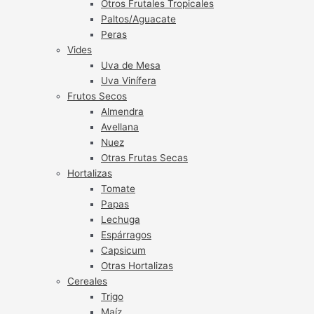
Otros Frutales Tropicales
Paltos/Aguacate
Peras
Vides
Uva de Mesa
Uva Vinífera
Frutos Secos
Almendra
Avellana
Nuez
Otras Frutas Secas
Hortalizas
Tomate
Papas
Lechuga
Espárragos
Capsicum
Otras Hortalizas
Cereales
Trigo
Maíz