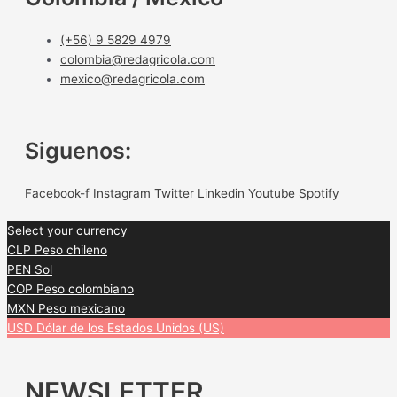
(+56) 9 5829 4979
colombia@redagricola.com
mexico@redagricola.com
Siguenos:
Facebook-f
Instagram
Twitter
Linkedin
Youtube
Spotify
Select your currency
CLP
Peso chileno
PEN
Sol
COP
Peso colombiano
MXN
Peso mexicano
USD
Dólar de los Estados Unidos (US)
NEWSLETTER