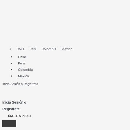
Ir
al
contenido
Chile
Perú
Colombia
México
Chile
Perú
Colombia
México
Inicia Sesión o Registrate
Inicia Sesión o
Registrate
ÚNETE A PLUS+