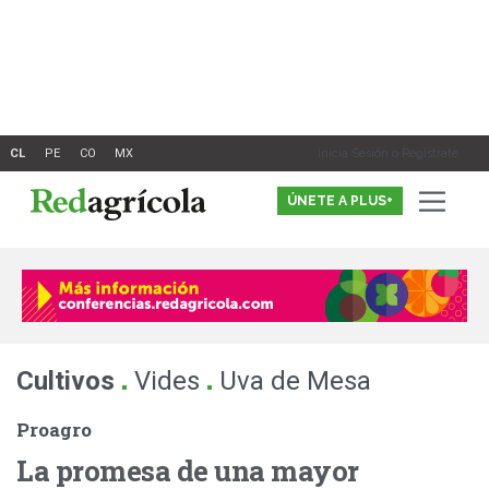
Ir
al
contenido
Inicia Sesión o Registrate
ÚNETE A PLUS+
.
.
Cultivos
Vides
Uva de Mesa
Proagro
La promesa de una mayor