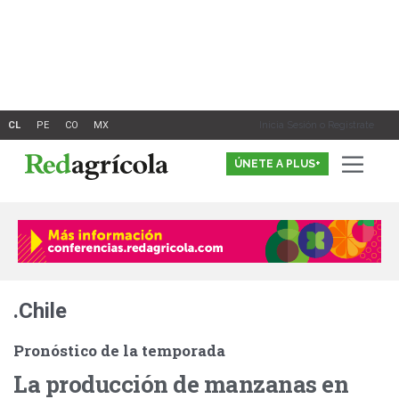
Ir
al
contenido
Inicia Sesión o Registrate
ÚNETE A PLUS+
.Chile
Pronóstico de la temporada
La producción de manzanas en