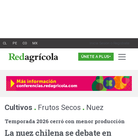
Ir
al
contenido
Inicia Sesión o Registrate
ÚNETE A PLUS+
.
.
Cultivos
Frutos Secos
Nuez
Temporada 2026 cerró con menor producción
La nuez chilena se debate en