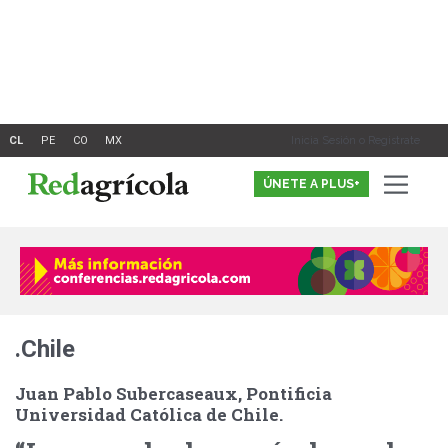
Ir
al
contenido
Inicia Sesión o Registrate
ÚNETE A PLUS+
.Chile
Juan Pablo Subercaseaux, Pontificia
Universidad Católica de Chile.