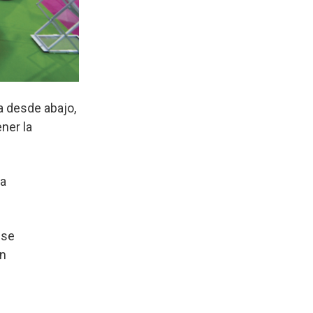
ia desde abajo,
ner la
ja
ese
an