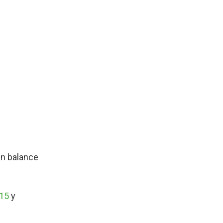
un balance
 15
y