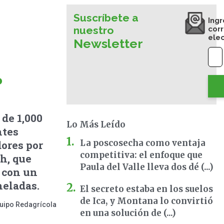
Suscríbete a
Ingr
nuestro
cor
ele
Newsletter
de 1,000
Lo Más Leído
ntes
La poscosecha como ventaja
dores por
competitiva: el enfoque que
h, que
Paula del Valle lleva dos dé (...)
 con un
neladas.
El secreto estaba en los suelos
de Ica, y Montana lo convirtió
uipo Redagrícola
en una solución de (...)