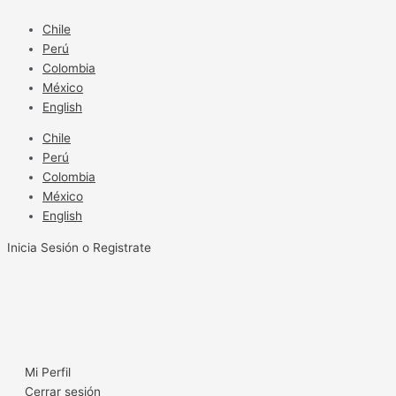
Ir
al
Chile
contenido
Perú
Colombia
México
English
Chile
Perú
Colombia
México
English
Inicia Sesión o Registrate
Mi Perfil
Cerrar sesión