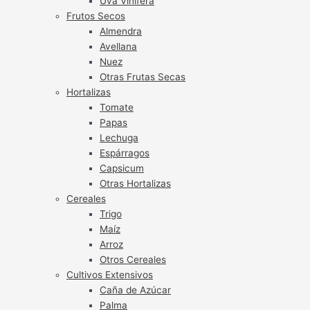
Uva Vinífera
Frutos Secos
Almendra
Avellana
Nuez
Otras Frutas Secas
Hortalizas
Tomate
Papas
Lechuga
Espárragos
Capsicum
Otras Hortalizas
Cereales
Trigo
Maíz
Arroz
Otros Cereales
Cultivos Extensivos
Caña de Azúcar
Palma