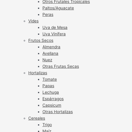
Otros Frutales Tropicales
Paltos/Aguacate
Peras
Vides
Uva de Mesa
Uva Vinífera
Frutos Secos
Almendra
Avellana
Nuez
Otras Frutas Secas
Hortalizas
Tomate
Papas
Lechuga
Espárragos
Capsicum
Otras Hortalizas
Cereales
Trigo
Maíz