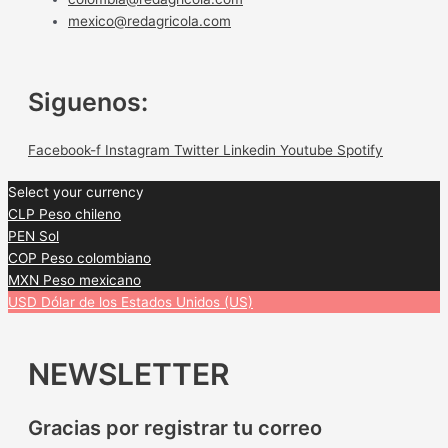
mexico@redagricola.com
Siguenos:
Facebook-f
Instagram
Twitter
Linkedin
Youtube
Spotify
Select your currency
CLP
Peso chileno
PEN
Sol
COP
Peso colombiano
MXN
Peso mexicano
USD
Dólar de los Estados Unidos (US)
NEWSLETTER
Gracias por registrar tu correo