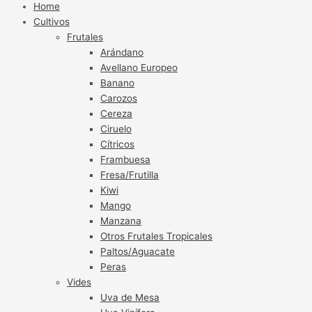
Home
Cultivos
Frutales
Arándano
Avellano Europeo
Banano
Carozos
Cereza
Ciruelo
Cítricos
Frambuesa
Fresa/Frutilla
Kiwi
Mango
Manzana
Otros Frutales Tropicales
Paltos/Aguacate
Peras
Vides
Uva de Mesa