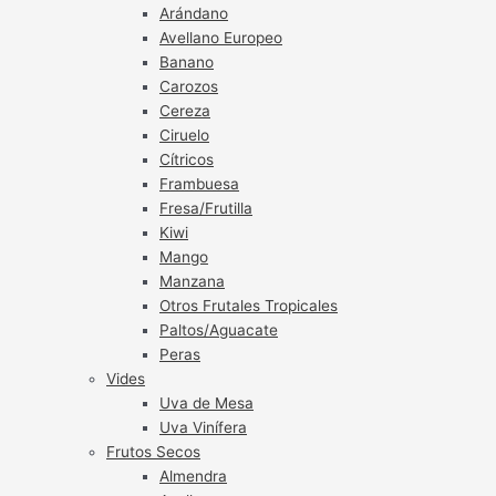
Arándano
Avellano Europeo
Banano
Carozos
Cereza
Ciruelo
Cítricos
Frambuesa
Fresa/Frutilla
Kiwi
Mango
Manzana
Otros Frutales Tropicales
Paltos/Aguacate
Peras
Vides
Uva de Mesa
Uva Vinífera
Frutos Secos
Almendra