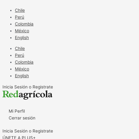
Ir
al
Chile
contenido
Perú
Colombia
México
English
Chile
Perú
Colombia
México
English
Inicia Sesión o Registrate
Mi Perfil
Cerrar sesión
Inicia Sesión o Registrate
ÚNETE A PLUS+