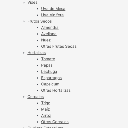
Vides
Uva de Mesa
Uva Vinífera
Frutos Secos
Almendra
Avellana
Nuez
Otras Frutas Secas
Hortalizas
Tomate
Papas
Lechuga
Espárragos
Capsicum
Otras Hortalizas
Cereales
Trigo
Maíz
Arroz
Otros Cereales
Cultivos Extensivos