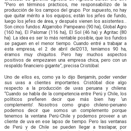
“Pero en términos prácticos, me responsabilizo de la
producción de los campos del grupo. Por supuesto, no hay
que quitar mérito a los equipos; están los jefes de fundo,
luego los jefes de área, y después vienen los asistentes…
Son cinco fundos: Algarrobo Pampeano (90 ha), Global Agro
(160 ha), El Palomar (116 ha), El Sol (46 ha) y Agritac (80
ha). La idea es ser lo más rentable posible, que los fundos
se paguen en el menor tiempo. Cuando entré a trabajar a
esta empresa, el 2 de abril del2013, teníamos 90 ha,
éramos muy chiquitos. Pero hay muchos aspectos
positivos de empezaren una empresa chica, pero con un
respaldo financiero gigante”, precisa Cristóbal.
Uno de ellos es, como ya lo dijo Benjamín, poder vender
sus uvas a clientes importantes. Cristóbal dice algo
respecto a la producción de uvas peruana y chilena:
“Cuando se habla de la competencia entre Perú y Chile, los
políticos prefieren decir que más bien hay ‘un
complemento’. Nosotros como grupo chileno-peruano
podemos decir que somos un complemento porque
tenemos la ventana Perú-Chile y podemos proveer a un
cliente de uva en ese lapso de tiempo. Pero las ventanas
de Perú y de Chile se pueden llegar a traslapar, por