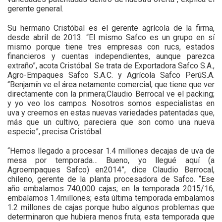
gerente general.
Su hermano Cristóbal es el gerente agrícola de la firma,
desde abril de 2013. “El mismo Safco es un grupo en sí
mismo porque tiene tres empresas con rucs, estados
financieros y cuentas independientes, aunque parezca
extraño”, acota Cristóbal. Se trata de Exportadora Safco S.A.,
Agro-Empaques Safco S.A.C. y Agrícola Safco PerúS.A.
“Benjamín ve el área netamente comercial, que tiene que ver
directamente con la primera;Claudio Berrocal ve el packing;
y yo veo los campos. Nosotros somos especialistas en
uva y creemos en estas nuevas variedades patentadas que,
más que un cultivo, pareciera que son como una nueva
especie”, precisa Cristóbal.
“Hemos llegado a procesar 1.4 millones decajas de uva de
mesa por temporada… Bueno, yo llegué aquí (a
Agroempaques Safco) en2014”, dice Claudio Berrocal,
chileno, gerente de la planta procesadora de Safco. “Ese
año embalamos 740,000 cajas; en la temporada 2015/16,
embalamos 1.4millones; esta última temporada embalamos
1.2 millones de cajas porque hubo algunos problemas que
determinaron que hubiera menos fruta; esta temporada que