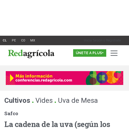
Ir
al
contenido
Inicia Sesión o Registrate
ÚNETE A PLUS+
.
.
Cultivos
Vides
Uva de Mesa
Safco
La cadena de la uva (según los