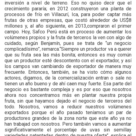
inversión a nivel de terreno. Eso no quiso decir que el
crecimiento pararía; en 2012 construyeron una planta de
procesos de frío en Villacurí, Ica, para poder captar más
frutas de otras empresas, que costó alrededor de US$8
millones y, al año siguiente, en 2013,compraron el primer
campo. Hoy, Safco Perú está en proceso de aumentar los
volúmenes propios y la fruta de terceros la ven con algo de
cuidado, según Benjamín, pues se trata de “un negocio
complicadísimo”, remarca.“Siempre un productor va a querer
que su fruta sea las más bonita; entonces es muy común
que un productor esté descontento con el exportador, y así
los campos van cambiando de exportador de manera muy
frecuente. Entonces, también, se ha visto cómo algunos
actores, digamos, de la comercialización entran o sale no
tienen un año bueno y de ahí caen muy fuerte. Esa parte del
negocio es bastante compleja y es por eso que nosotros
ahora nos concentramos más en plantar nuestra propia
fruta, sin que hayamos dejado el negocio de terceros del
todo. Nosotros, vamos a reducir nuestros volúmenes
exportados porque el año pasado teníamos un par de
productores grandes de la zona norte que este año ya no
han trabajad con nosotros. Pero también vamos a aumentar
significativamente el porcentaje de uvas sin semillay
variedades patentadas dentro de nuestra oferta”, explica el