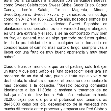
estamos lanzándonos a la piscina con variedades nuevas,
como Sweet Celebration, Sweet Globe, Sugar Crisp, Cotton
Candy, Jack´s Salute, Timco, Magenta, Alisson,
SweetSapphire, Sweet Favors y variedades en código
como la 90/12 y la 106 /228. Este año, nosotros somos los
primeros en tener la variedad Sweet Sapphire en
plantaciones comerciales; es una variedad negra, alargada;
es una uva extraña y el raquis se ha comportado muy bien
en frío, en general; eso es algo que todo productor quiere,
te da la posibilidad de ir a cualquier lado, tomando en
consideración el camino más corto o largo, siempre vas a
llegar con una fruta de muy buena apariencia y muy buen
sabor”.
Claudio Berrocal menciona que en el packing solo trabajan
un turno y que para Safco es “una aberración” dejar uva sin
procesar de un día al otro, pues la fruta sigue viva y se
deshidrata; lo ideal es empeza rel proceso de embalaje lo
más cercano a la cosecha. “Nuestro packing comienza
idealmente a las 11:30de la mañana y tratamos de no
trabajar más de diez horas. Este año, embalamos hasta
30,000 cajas por día, pero el potencial que tenemos es
de45,000 cajas por día, dependiendo de la variedad; hay
mucha diferencia entre procesar y empacar una Red Globe y