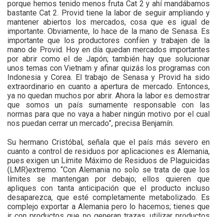
porque hemos tenido menos fruta Cat 2 y ahí mandábamos
bastante Cat 2. Provid tiene la labor de seguir ampliando y
mantener abiertos los mercados, cosa que es igual de
importante. Obviamente, lo hace de la mano de Senasa. Es
importante que los productores confíen y trabajen de la
mano de Provid. Hoy en día quedan mercados importantes
por abrir como el de Japón; también hay que solucionar
unos temas con Vietnam y afinar quizás los programas con
Indonesia y Corea. El trabajo de Senasa y Provid ha sido
extraordinario en cuanto a apertura de mercado. Entonces,
ya no quedan muchos por abrir. Ahora la labor es demostrar
que somos un país sumamente responsable con las
normas para que no vaya a haber ningún motivo por el cual
nos puedan cerrar un mercado”, precisa Benjamín.
Su hermano Cristóbal, señala que el país más severo en
cuanto a control de residuos por aplicaciones es Alemania,
pues exigen un Límite Máximo de Residuos de Plaguicidas
(LMR)extremo. “Con Alemania no solo se trata de que los
límites se mantengan por debajo; ellos quieren que
apliques con tanta anticipación que el producto incluso
desaparezca, que esté completamente metabolizado. Es
complejo exportar a Alemania pero lo hacemos; tienes que
ir con productos que no generan trazas, utilizar productos