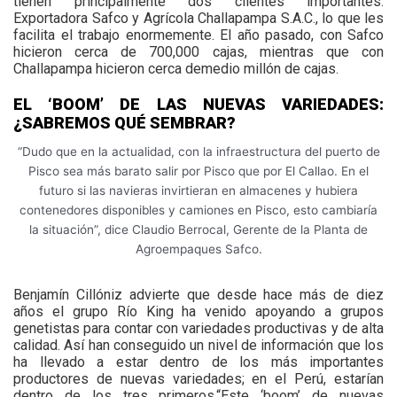
tienen principalmente dos clientes importantes:
Exportadora Safco y Agrícola Challapampa S.A.C., lo que les
facilita el trabajo enormemente. El año pasado, con Safco
hicieron cerca de 700,000 cajas, mientras que con
Challapampa hicieron cerca demedio millón de cajas.
EL ‘BOOM’ DE LAS NUEVAS VARIEDADES:
¿SABREMOS QUÉ SEMBRAR?
“Dudo que en la actualidad, con la infraestructura del puerto de
Pisco sea más barato salir por Pisco que por El Callao. En el
futuro si las navieras invirtieran en almacenes y hubiera
contenedores disponibles y camiones en Pisco, esto cambiaría
la situación”, dice Claudio Berrocal, Gerente de la Planta de
Agroempaques Safco.
Benjamín Cillóniz advierte que desde hace más de diez
años el grupo Río King ha venido apoyando a grupos
genetistas para contar con variedades productivas y de alta
calidad. Así han conseguido un nivel de información que los
ha llevado a estar dentro de los más importantes
productores de nuevas variedades; en el Perú, estarían
dentro de los tres primeros.“Este ‘boom’ de nuevas