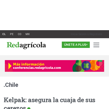
Ir
al
contenido
Inicia Sesión o Registrate
ÚNETE A PLUS+
.Chile
Kelpak: asegura la cuaja de sus
cerezos