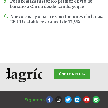
Perú realiza histórico primer envío de
banano a China desde Lambayeque
Nuevo castigo para exportaciones chilenas:
EE UU establece arancel de 12,5%
ÚNETE A PLUS+
F
I
T
L
Y
S
a
n
w
i
o
p
Siguenos:
c
s
i
n
u
o
e
t
t
k
t
t