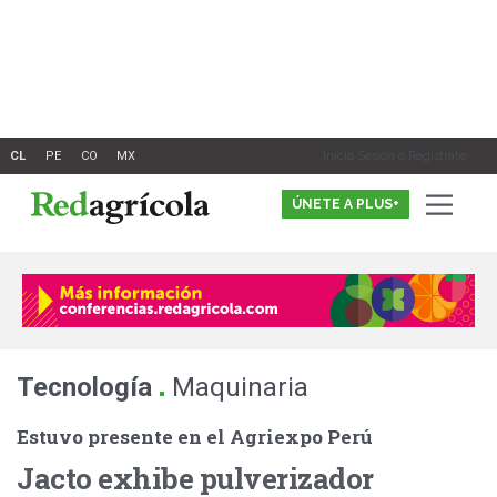
Ir
al
contenido
Inicia Sesión o Registrate
ÚNETE A PLUS+
.
Tecnología
Maquinaria
Estuvo presente en el Agriexpo Perú
Jacto exhibe pulverizador