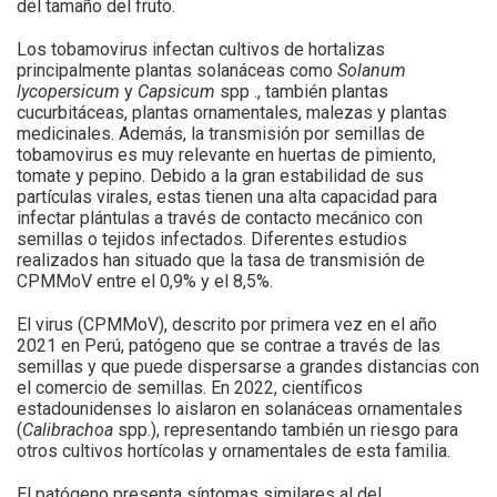
del tamaño del fruto.
Los tobamovirus infectan cultivos de hortalizas
principalmente plantas solanáceas como
Solanum
lycopersicum
y
Capsicum
spp ., también plantas
cucurbitáceas, plantas ornamentales, malezas y plantas
medicinales. Además, la transmisión por semillas de
tobamovirus es muy relevante en huertas de pimiento,
tomate y pepino. Debido a la gran estabilidad de sus
partículas virales, estas tienen una alta capacidad para
infectar plántulas a través de contacto mecánico con
semillas o tejidos infectados. Diferentes estudios
realizados han situado que la tasa de transmisión de
CPMMoV entre el 0,9% y el 8,5%.
El virus (CPMMoV), descrito por primera vez en el año
2021 en Perú, patógeno que se contrae a través de las
semillas y que puede dispersarse a grandes distancias con
el comercio de semillas. En 2022, científicos
estadounidenses lo aislaron en solanáceas ornamentales
(
Calibrachoa
spp.), representando también un riesgo para
otros cultivos hortícolas y ornamentales de esta familia.
El patógeno presenta síntomas similares al del