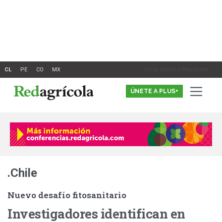
Ir
al
contenido
Inicia Sesión o Registrate
ÚNETE A PLUS+
.Chile
Nuevo desafío fitosanitario
Investigadores identifican en