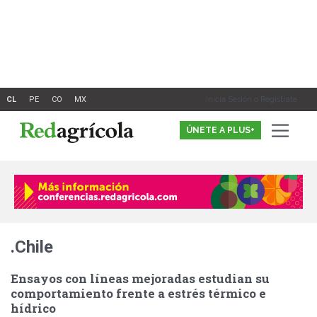
Ir
al
contenido
Inicia Sesión o Registrate
ÚNETE A PLUS+
.Chile
Ensayos con líneas mejoradas estudian su
comportamiento frente a estrés térmico e
hídrico