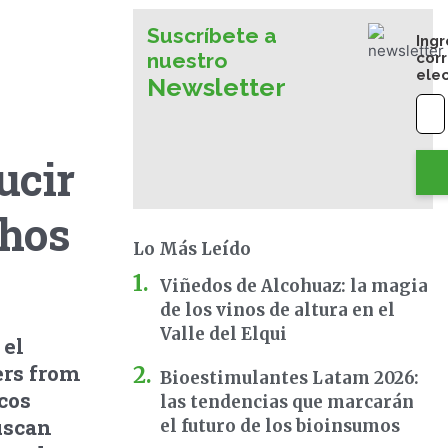
Suscríbete a
Ingr
nuestro
cor
ele
Newsletter
ucir
chos
Lo Más Leído
Viñedos de Alcohuaz: la magia
de los vinos de altura en el
Valle del Elqui
 el
ers from
Bioestimulantes Latam 2026:
cos
las tendencias que marcarán
uscan
el futuro de los bioinsumos