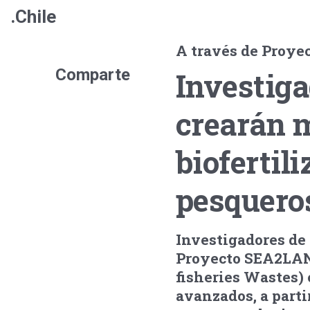
.Chile
A través de Proy
Comparte
Investiga
crearán 
biofertil
pesquero
Investigadores de 
Proyecto SEA2LAND
fisheries Wastes) c
avanzados, a part