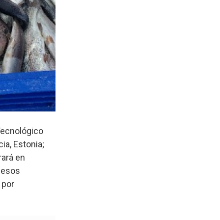
 Tecnológico
ia, Estonia;
rará en
cesos
 por