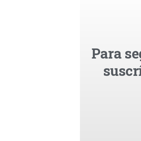
Para se
suscr