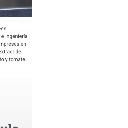
ess
e Ingeniería
 empresas en
extraer de
to y tomate.