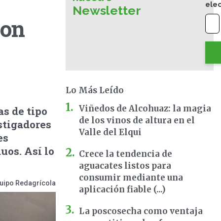
ele
Newsletter
con
Lo Más Leído
Viñedos de Alcohuaz: la magia
as de tipo
de los vinos de altura en el
stigadores
Valle del Elqui
es
uos. Así lo
Crece la tendencia de
aguacates listos para
consumir mediante una
uipo Redagrícola
aplicación fiable (...)
La poscosecha como ventaja