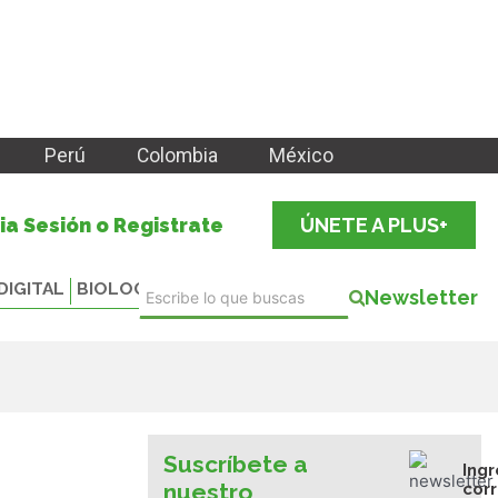
Perú
Colombia
México
cia Sesión o Registrate
ÚNETE A PLUS+
DIGITAL
BIOLOGICALS
Newsletter
Suscríbete a
Ingr
nuestro
cor