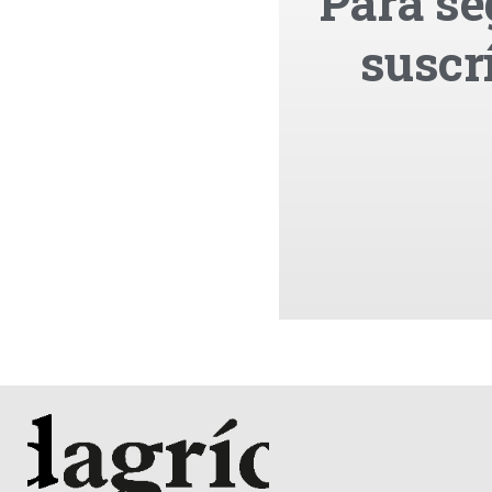
Para se
suscr