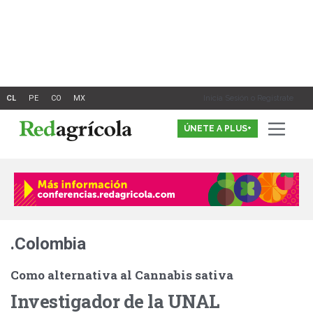
Ir
al
contenido
Inicia Sesión o Registrate
ÚNETE A PLUS+
.Colombia
Como alternativa al Cannabis sativa
Investigador de la UNAL