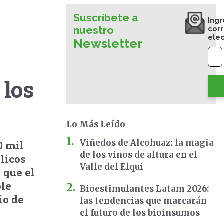
Suscríbete a
Ingr
nuestro
cor
ele
Newsletter
 los
Lo Más Leído
Viñedos de Alcohuaz: la magia
0 mil
de los vinos de altura en el
licos
Valle del Elqui
 que el
ole
Bioestimulantes Latam 2026:
io de
las tendencias que marcarán
el futuro de los bioinsumos