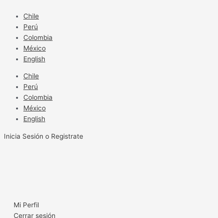
Ir
al
Chile
contenido
Perú
Colombia
México
English
Chile
Perú
Colombia
México
English
Inicia Sesión o Registrate
Mi Perfil
Cerrar sesión