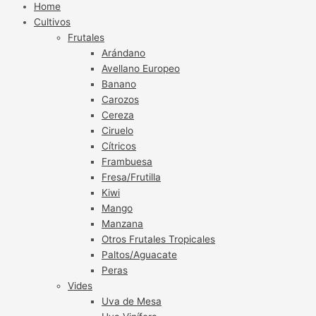
Home
Cultivos
Frutales
Arándano
Avellano Europeo
Banano
Carozos
Cereza
Ciruelo
Cítricos
Frambuesa
Fresa/Frutilla
Kiwi
Mango
Manzana
Otros Frutales Tropicales
Paltos/Aguacate
Peras
Vides
Uva de Mesa