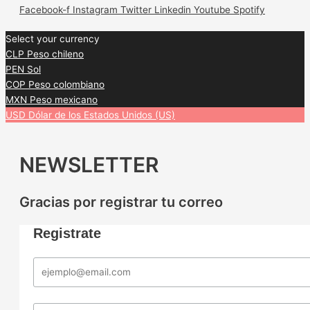
Facebook-f
Instagram
Twitter
Linkedin
Youtube
Spotify
Select your currency
CLP
Peso chileno
PEN
Sol
COP
Peso colombiano
MXN
Peso mexicano
USD
Dólar de los Estados Unidos (US)
NEWSLETTER
Gracias por registrar tu correo
Registrate