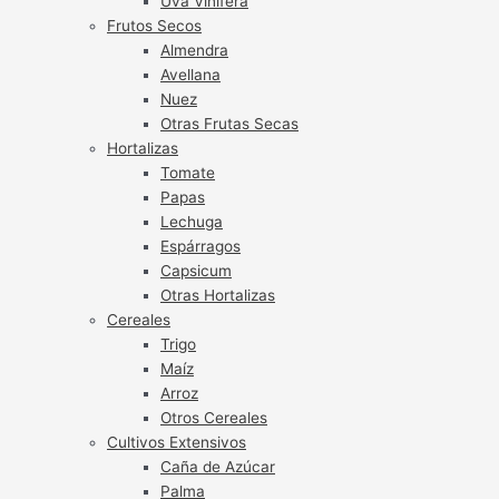
Uva Vinífera
Frutos Secos
Almendra
Avellana
Nuez
Otras Frutas Secas
Hortalizas
Tomate
Papas
Lechuga
Espárragos
Capsicum
Otras Hortalizas
Cereales
Trigo
Maíz
Arroz
Otros Cereales
Cultivos Extensivos
Caña de Azúcar
Palma