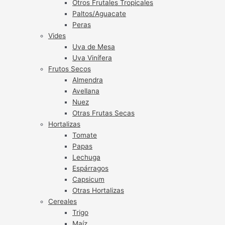
Otros Frutales Tropicales
Paltos/Aguacate
Peras
Vides
Uva de Mesa
Uva Vinífera
Frutos Secos
Almendra
Avellana
Nuez
Otras Frutas Secas
Hortalizas
Tomate
Papas
Lechuga
Espárragos
Capsicum
Otras Hortalizas
Cereales
Trigo
Maíz