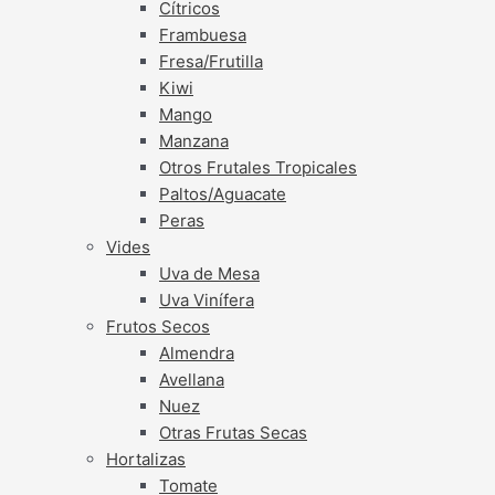
Cítricos
Frambuesa
Fresa/Frutilla
Kiwi
Mango
Manzana
Otros Frutales Tropicales
Paltos/Aguacate
Peras
Vides
Uva de Mesa
Uva Vinífera
Frutos Secos
Almendra
Avellana
Nuez
Otras Frutas Secas
Hortalizas
Tomate