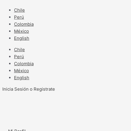
Ir
al
Chile
contenido
Perú
Colombia
México
English
Chile
Perú
Colombia
México
English
Inicia Sesión o Registrate