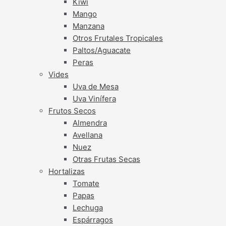
Kiwi
Mango
Manzana
Otros Frutales Tropicales
Paltos/Aguacate
Peras
Vides
Uva de Mesa
Uva Vinífera
Frutos Secos
Almendra
Avellana
Nuez
Otras Frutas Secas
Hortalizas
Tomate
Papas
Lechuga
Espárragos