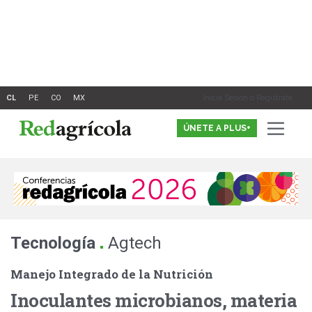
Ir
al
contenido
Inicia Sesión o Registrate
ÚNETE A PLUS+
.
Tecnología
Agtech
Manejo Integrado de la Nutrición
Inoculantes microbianos, materia