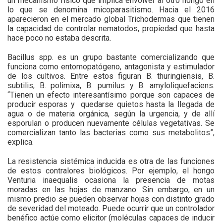
un mecanismo físico que implica envolver al otro hongo en
lo que se denomina micoparasitismo. Hacia el 2016
aparecieron en el mercado global Trichodermas que tienen
la capacidad de controlar nematodos, propiedad que hasta
hace poco no estaba descrita.
Bacillus spp. es un grupo bastante comercializando que
funciona como entomopatógeno, antagonista y estimulador
de los cultivos. Entre estos figuran B. thuringiensis, B.
subtilis, B. polimixa, B. pumilus y B. amyloliquefaciens.
“Tienen un efecto interesantísimo porque son capaces de
producir esporas y
quedarse quietos hasta la llegada de
agua o de materia orgánica, según la urgencia, y de allí
esporulan o producen nuevamente células vegetativas. Se
comercializan tanto las bacterias como sus metabolitos”,
explica.
La resistencia sistémica inducida es otra de las funciones
de estos contralores biológicos. Por ejemplo, el hongo
Venturia inaequalis ocasiona la presencia de motas
moradas en las hojas de manzano. Sin embargo, en un
mismo predio se pueden observar hojas con distinto grado
de severidad del moteado. Puede ocurrir que un controlador
benéfico actúe como elicitor (moléculas capaces de inducir