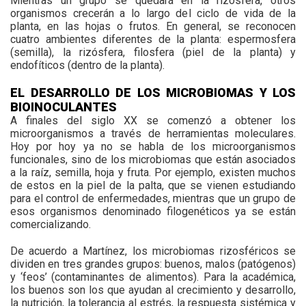
Mientras un grupo se quedará en la rizósfera, otros
organismos crecerán a lo largo del ciclo de vida de la
planta, en las hojas o frutos. En general, se reconocen
cuatro ambientes diferentes de la planta: espermosfera
(semilla), la rizósfera, filosfera (piel de la planta) y
endofíticos (dentro de la planta).
EL DESARROLLO DE LOS MICROBIOMAS
Y LOS
BIOINOCULANTES
A finales del siglo XX se comenzó a obtener los
microorganismos a través de herramientas moleculares.
Hoy por hoy ya no se habla de los microorganismos
funcionales, sino de los microbiomas que están asociados
a la raíz, semilla, hoja y fruta. Por ejemplo, existen muchos
de estos en la piel de la palta, que se vienen estudiando
para el control de enfermedades, mientras que un grupo de
esos organismos denominado filogenéticos ya se están
comercializando.
De acuerdo a Martínez, los microbiomas rizosféricos se
dividen en tres grandes grupos: buenos, malos (patógenos)
y ‘feos’ (contaminantes de alimentos). Para la académica,
los buenos son los que ayudan al crecimiento y desarrollo,
la nutrición, la tolerancia al estrés, la respuesta sistémica y