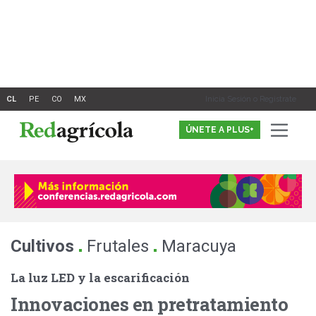
Ir
al
contenido
Inicia Sesión o Registrate
ÚNETE A PLUS+
.
.
Cultivos
Frutales
Maracuya
La luz LED y la escarificación
Innovaciones en pretratamiento