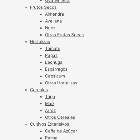
Uva Vinífera
Frutos Secos
Almendra
Avellana
Nuez
Otras Frutas Secas
Hortalizas
Tomate
Papas
Lechuga
Espárragos
Capsicum
Otras Hortalizas
Cereales
Trigo
Maíz
Arroz
Otros Cereales
Cultivos Extensivos
Caña de Azúcar
Palma