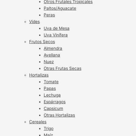
Otros Frutales Tropicales
Paltos/Aguacate
Peras
Vides
Uva de Mesa
Uva Vinífera
Frutos Secos
Almendra
Avellana
Nuez
Otras Frutas Secas
Hortalizas
Tomate
Papas
Lechuga
Espárragos
Capsicum
Otras Hortalizas
Cereales
Trigo
Maíz