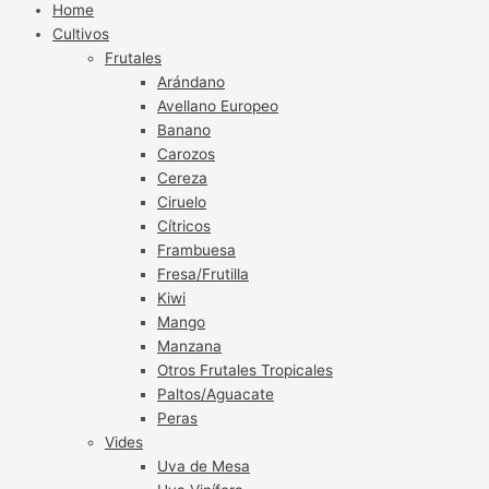
Home
Cultivos
Frutales
Arándano
Avellano Europeo
Banano
Carozos
Cereza
Ciruelo
Cítricos
Frambuesa
Fresa/Frutilla
Kiwi
Mango
Manzana
Otros Frutales Tropicales
Paltos/Aguacate
Peras
Vides
Uva de Mesa