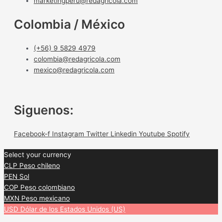
marketingperu@redagricola.com
Colombia / México
(+56) 9 5829 4979
colombia@redagricola.com
mexico@redagricola.com
Siguenos:
Facebook-f
Instagram
Twitter
Linkedin
Youtube
Spotify
Select your currency
CLP
Peso chileno
PEN
Sol
COP
Peso colombiano
MXN
Peso mexicano
USD
Dólar de los Estados Unidos (US)