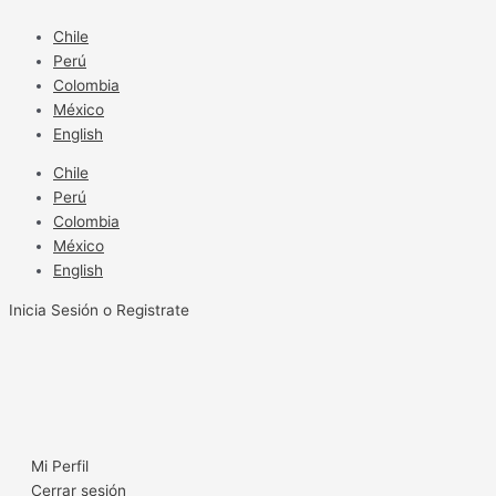
Ir
al
Chile
contenido
Perú
Colombia
México
English
Chile
Perú
Colombia
México
English
Inicia Sesión o Registrate
Mi Perfil
Cerrar sesión