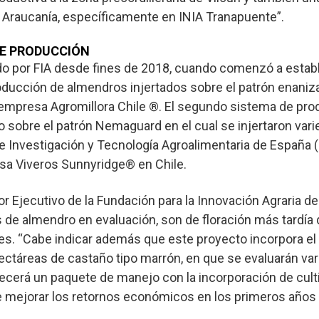
La Araucanía, específicamente en INIA Tranapuente”.
DE PRODUCCIÓN
do por FIA desde fines de 2018, cuando comenzó a estab
oducción de almendros injertados sobre el patrón enaniz
 empresa Agromillora Chile ®. El segundo sistema de pro
o sobre el patrón Nemaguard en el cual se injertaron var
de Investigación y Tecnología Agroalimentaria de España (
esa Viveros Sunnyridge® en Chile.
tor Ejecutivo de la Fundación para la Innovación Agraria d
 de almendro en evaluación, son de floración más tardía 
iles. “Cabe indicar además que este proyecto incorpora el
ectáreas de castaño tipo marrón, en que se evaluarán var
lecerá un paquete de manejo con la incorporación de cul
e mejorar los retornos económicos en los primeros años