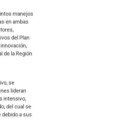
stintos manejos
das en ambas
tores,
ivos del Plan
 innovación,
l de la Región
ivo, se
enes lideran
 intensivo,
o, del cual se
e debido a sus