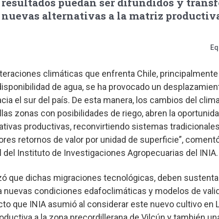
resultados puedan ser difundidos y transf
 nuevas alternativas a la matriz productiv
Eq
lteraciones climáticas que enfrenta Chile, principalmente
disponibilidad de agua, se ha provocado un desplazamient
hacia el sur del país. De esta manera, los cambios del clima
las zonas con posibilidades de riego, abren la oportunid
ativas productivas, reconvirtiendo sistemas tradicionale
res retornos de valor por unidad de superficie”, coment
 del Instituto de Investigaciones Agropecuarias del INIA.
izó que dichas migraciones tecnológicas, deben sustenta
a nuevas condiciones edafoclimáticas y modelos de vali
o que INIA asumió al considerar este nuevo cultivo en L
oductiva a la zona precordillerana de Vilcún y también un