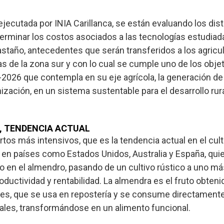
 ejecutada por INIA Carillanca, se están evaluando los di
rminar los costos asociados a las tecnologías estudia
taño, antecedentes que serán transferidos a los agricul
 de la zona sur y con lo cual se cumple uno de los objet
2026 que contempla en su eje agrícola, la generación de
zación, en un sistema sustentable para el desarrollo rura
, TENDENCIA ACTUAL
tos más intensivos, que es la tendencia actual en el cult
 en países como Estados Unidos, Australia y España, qui
 en el almendro, pasando de un cultivo rústico a uno más
ductividad y rentabilidad. La almendra es el fruto obtenid
les, que se usa en repostería y se consume directament
nales, transformándose en un alimento funcional.