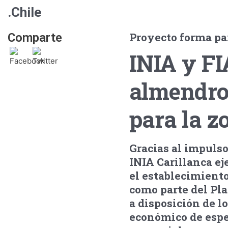
.Chile
Proyecto forma pa
Comparte
INIA y FI
almendro
para la z
Gracias al impulso
INIA Carillanca e
el establecimient
como parte del Pl
a disposición de l
económico de espec