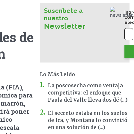
Suscríbete a
Ingr
nuestro
cor
ele
Newsletter
des de
n
Lo Más Leído
La poscosecha como ventaja
a (FIA),
competitiva: el enfoque que
ómica para
Paula del Valle lleva dos dé (...)
 marrón,
irá poner
El secreto estaba en los suelos
nico
de Ica, y Montana lo convirtió
 escala
en una solución de (...)