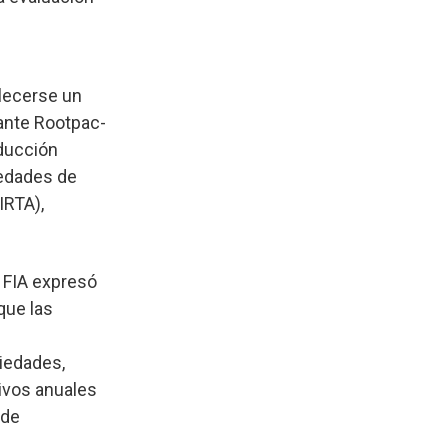
lecerse un
ante Rootpac-
ducción
iedades de
IRTA),
e FIA expresó
que las
iedades,
tivos anuales
 de