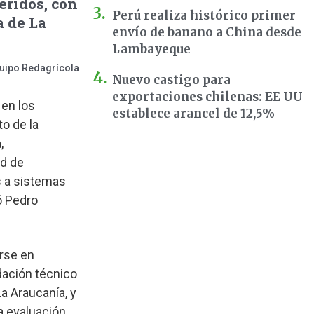
eridos, con
Perú realiza histórico primer
a de La
envío de banano a China desde
Lambayeque
uipo Redagrícola
Nuevo castigo para
exportaciones chilenas: EE UU
 en los
establece arancel de 12,5%
o de la
,
ad de
s a sistemas
ó Pedro
rse en
dación técnico
a Araucanía, y
a evaluación