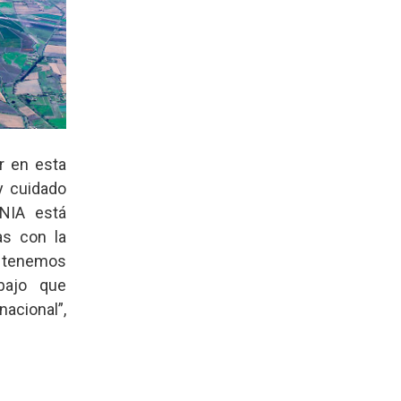
r en esta
y cuidado
INIA está
as con la
 tenemos
abajo que
acional”,