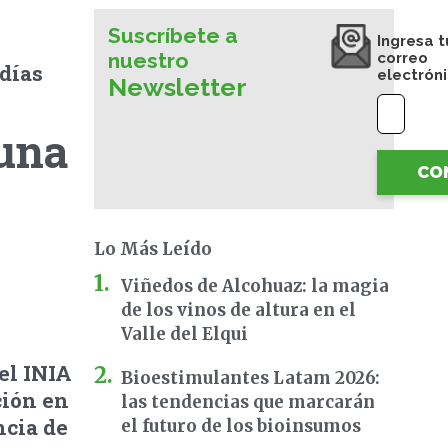
Suscríbete a
Ingresa t
nuestro
correo
 días
electrón
Newsletter
 una
CO
Lo Más Leído
Viñedos de Alcohuaz: la magia
de los vinos de altura en el
Valle del Elqui
el INIA
Bioestimulantes Latam 2026:
ción en
las tendencias que marcarán
ncia de
el futuro de los bioinsumos