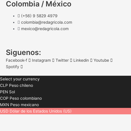
Colombia / México
(+56) 9 5829 4979
colombia@redagricola.com
mexico@redagricola.com
Siguenos:
Facebook-f
Instagram
Twitter
Linkedin
Youtube
Spotify
Select your currency
CLP
Peso chileno
PEN
Sol
COP
Peso colombiano
MXN
Peso mexicano
USD
Dólar de los Estados Unidos (US)