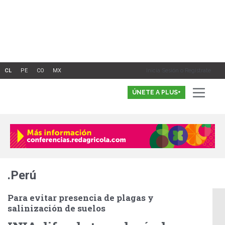
Ir
al
contenido
Inicia Sesión o Registrate
ÚNETE A PLUS+
.Perú
Para evitar presencia de plagas y
salinización de suelos