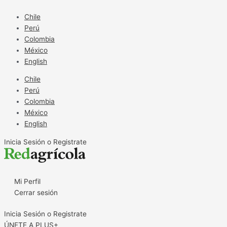
Ir
al
Chile
contenido
Perú
Colombia
México
English
Chile
Perú
Colombia
México
English
Inicia Sesión o Registrate
Mi Perfil
Cerrar sesión
Inicia Sesión o Registrate
ÚNETE A PLUS+