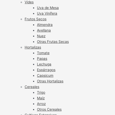
Vides
Uva de Mesa
Uva Vinífera
Frutos Secos
Almendra
Avellana
Nuez
Otras Frutas Secas
Hortalizas
Tomate
Papas
Lechuga
Espárragos
Capsicum
Otras Hortalizas
Cereales
Trigo
Maíz
Arroz
Otros Cereales
Cultivos Extensivos