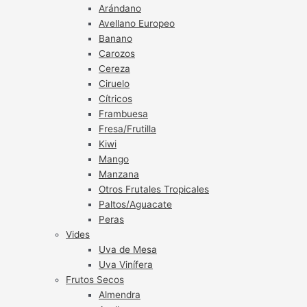
Arándano
Avellano Europeo
Banano
Carozos
Cereza
Ciruelo
Cítricos
Frambuesa
Fresa/Frutilla
Kiwi
Mango
Manzana
Otros Frutales Tropicales
Paltos/Aguacate
Peras
Vides
Uva de Mesa
Uva Vinífera
Frutos Secos
Almendra