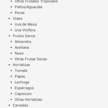
Otros Frutales Tropicales
Paltos/Aguacate
Peras
Vides
Uva de Mesa
Uva Vinífera
Frutos Secos
Almendra
Avellana
Nuez
Otras Frutas Secas
Hortalizas
Tomate
Papas
Lechuga
Espárragos
Capsicum
Otras Hortalizas
Cereales